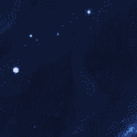
对安东尼奥·席尔瓦产生浓厚兴趣。一些欧洲顶级球队，如英超、
强自己的后防线，而席尔瓦无疑是一名理想的人选。
入争夺战，他们希望通过签下这样一位有潜力且具备丰富比赛经
意想不到的新变化。
们还需考虑合约谈判的问题。由于目前正处于经济恢复阶段，各
将成为决定他们是否成功引进席尔瓦的一大关键因素。
题，各方反应不一。一方面，本菲卡内部管理层显然希望尽快续约
备。这种紧迫感让俱乐部不得不加紧与其经纪团队沟通，以求达
频频曝光。一些权威媒体对此进行了深入报道，并提出各种可能