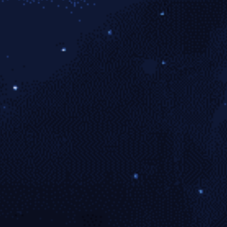
上一篇：
帕森斯分析东契奇加盟湖人前景称…
相关推荐文章
詹姆斯若重返湖人球队阵容将
在最近的NBA赛季中，勒布朗·詹姆
2026-06-10
梅西帽子戏法被取消美职联确
在最近的美职联比赛中，阿根廷球星
2026-07-03