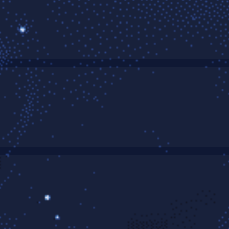
同明年到期未来去向仍待确认
明年到期，未来的去向引发了广泛关注。作为本菲卡的重要防线球
欧洲赛场上展现了自己的能力。文章将从多个方面对这一话题进
市场的情况以及各大俱乐部对他的兴趣等。这些方面将有助于我们
性。
个人表现
直是球队后防线上的重要人物。他以出色的身体素质和敏锐的比赛
键比赛，更是贡献了数个关键拦截和解围，为球队稳固防线做出