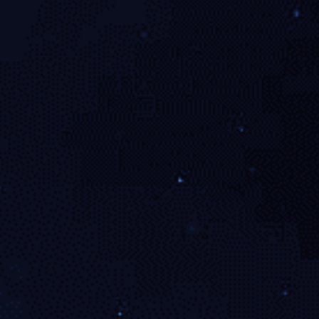
下一篇：
维蒂尼亚右脚脚跟受伤炎症加重未