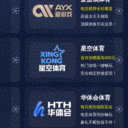
首页
/
体育热讯
员，席尔瓦在过去几个赛季中表现出色，不
行深入探讨，包括席尔瓦的个人表现与发
全面了解安东尼奥·席尔瓦未来的可能去
阅读能力著称，能够有效地阻挡对手进攻。
了巨大贡献。