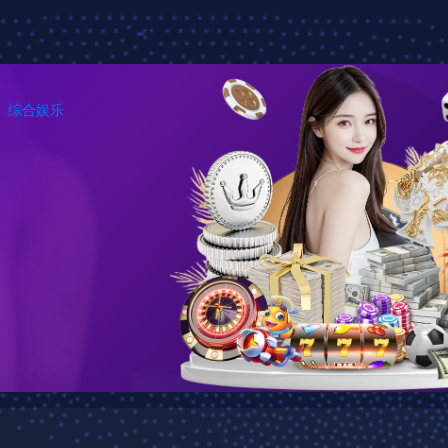
App下载
关于我们
体育热讯
网
APP与网页版入口｜畅享全球
面覆盖足球、篮球、电竞等项目的赛事资讯与数据内
赛，聚焦热门体育内容， 助您轻松获取赛事动态
手机App
网页版